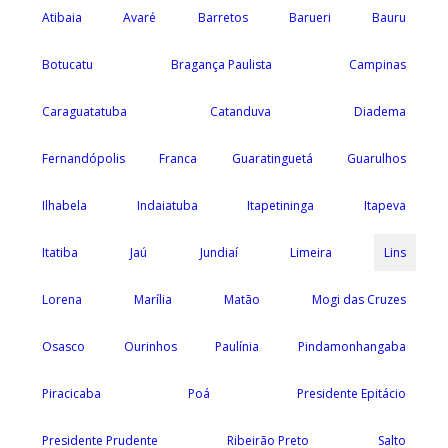
Atibaia
Avaré
Barretos
Barueri
Bauru
Botucatu
Bragança Paulista
Campinas
Caraguatatuba
Catanduva
Diadema
Fernandópolis
Franca
Guaratinguetá
Guarulhos
Ilhabela
Indaiatuba
Itapetininga
Itapeva
Itatiba
Jaú
Jundiaí
Limeira
Lins
Lorena
Marília
Matão
Mogi das Cruzes
Osasco
Ourinhos
Paulínia
Pindamonhangaba
Piracicaba
Poá
Presidente Epitácio
Presidente Prudente
Ribeirão Preto
Salto