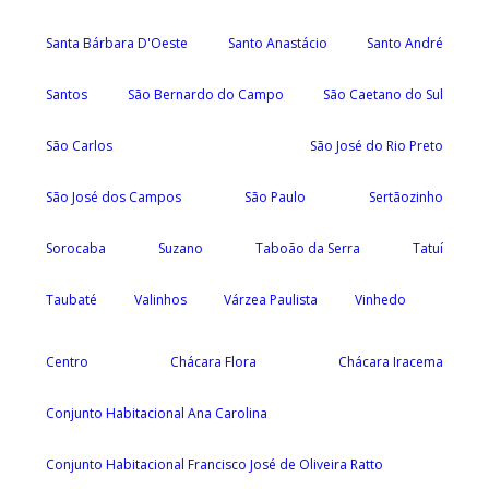
Santa Bárbara D'Oeste
Santo Anastácio
Santo André
Santos
São Bernardo do Campo
São Caetano do Sul
São Carlos
São José do Rio Preto
São José dos Campos
São Paulo
Sertãozinho
Sorocaba
Suzano
Taboão da Serra
Tatuí
Taubaté
Valinhos
Várzea Paulista
Vinhedo
Centro
Chácara Flora
Chácara Iracema
Conjunto Habitacional Ana Carolina
Conjunto Habitacional Francisco José de Oliveira Ratto