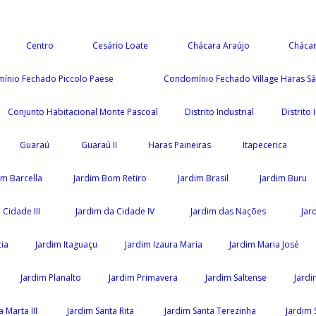
Centro
Cesário Loate
Chácara Araújo
Chácar
ínio Fechado Piccolo Paese
Condomínio Fechado Village Haras Sã
Conjunto Habitacional Monte Pascoal
Distrito Industrial
Distrito
Guaraú
Guaraú II
Haras Paineiras
Itapecerica
im Barcella
Jardim Bom Retiro
Jardim Brasil
Jardim Buru
 Cidade III
Jardim da Cidade IV
Jardim das Nações
Jar
ia
Jardim Itaguaçu
Jardim Izaura Maria
Jardim Maria José
Jardim Planalto
Jardim Primavera
Jardim Saltense
Jardi
 Marta III
Jardim Santa Rita
Jardim Santa Terezinha
Jardim 