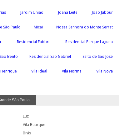
rias
Jardim União
Joana Leite
João Jabour
e São Paulo
Micai
Nossa Senhora do Monte Serrat
u
Residencial Fabbri
Residencial Parque Laguna
 São Bento
Residencial São Gabriel
Salto de São José
a Henrique
Vila Ideal
Vila Norma
Vila Nova
Grande São Paulo
Luz
Vila Buarque
Brás