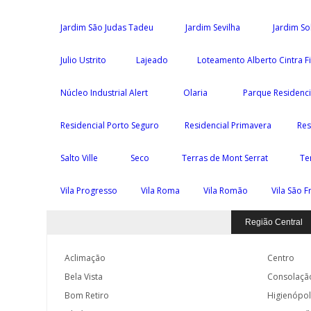
Jardim São Judas Tadeu
Jardim Sevilha
Jardim S
Julio Ustrito
Lajeado
Loteamento Alberto Cintra F
Núcleo Industrial Alert
Olaria
Parque Residenc
Residencial Porto Seguro
Residencial Primavera
Res
Salto Ville
Seco
Terras de Mont Serrat
Te
Vila Progresso
Vila Roma
Vila Romão
Vila São F
Região Central
Aclimação
Centro
Bela Vista
Consolaçã
Bom Retiro
Higienópol