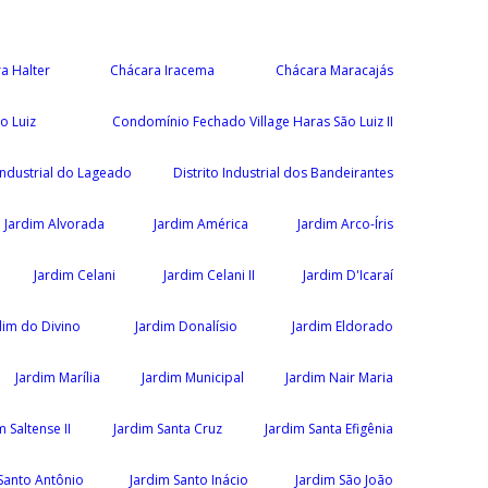
a Halter
Chácara Iracema
Chácara Maracajás
o Luiz
Condomínio Fechado Village Haras São Luiz II
 Industrial do Lageado
Distrito Industrial dos Bandeirantes
Jardim Alvorada
Jardim América
Jardim Arco-Íris
Jardim Celani
Jardim Celani II
Jardim D'Icaraí
dim do Divino
Jardim Donalísio
Jardim Eldorado
Jardim Marília
Jardim Municipal
Jardim Nair Maria
m Saltense II
Jardim Santa Cruz
Jardim Santa Efigênia
Santo Antônio
Jardim Santo Inácio
Jardim São João