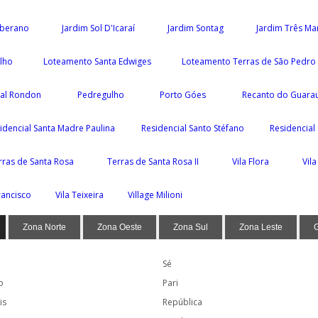
oberano
Jardim Sol D'Icaraí
Jardim Sontag
Jardim Três Ma
ilho
Loteamento Santa Edwiges
Loteamento Terras de São Pedro 
ial Rondon
Pedregulho
Porto Góes
Recanto do Guara
idencial Santa Madre Paulina
Residencial Santo Stéfano
Residencial
rras de Santa Rosa
Terras de Santa Rosa II
Vila Flora
Vil
rancisco
Vila Teixeira
Village Milioni
Zona Norte
Zona Oeste
Zona Sul
Zona Leste
Sé
o
Pari
is
República