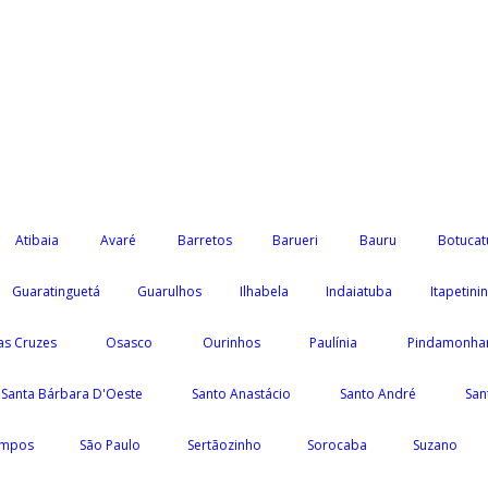
Atibaia
Avaré
Barretos
Barueri
Bauru
Botucat
Guaratinguetá
Guarulhos
Ilhabela
Indaiatuba
Itapetini
as Cruzes
Osasco
Ourinhos
Paulínia
Pindamonha
Santa Bárbara D'Oeste
Santo Anastácio
Santo André
San
ampos
São Paulo
Sertãozinho
Sorocaba
Suzano