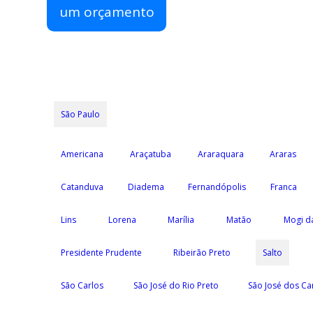
um orçamento
São Paulo
Americana
Araçatuba
Araraquara
Araras
Catanduva
Diadema
Fernandópolis
Franca
Lins
Lorena
Marília
Matão
Mogi d
Presidente Prudente
Ribeirão Preto
Salto
São Carlos
São José do Rio Preto
São José dos C