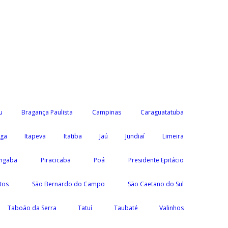
u
Bragança Paulista
Campinas
Caraguatatuba
nga
Itapeva
Itatiba
Jaú
Jundiaí
Limeira
ngaba
Piracicaba
Poá
Presidente Epitácio
tos
São Bernardo do Campo
São Caetano do Sul
Taboão da Serra
Tatuí
Taubaté
Valinhos