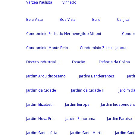
Várzea Paulista
Vinhedo
Bela Vista
Boa Vista
Buru
Canjica
Condomínio Fechado Hermenegildo Milioni
Condom
Condomínio Monte Belo
Condomínio Zuleika Jabour
Distrito Industrial II
Estação
Estância da Colina
Jardim Arquidiocesano
Jardim Bandeirantes
Jard
Jardim da Cidade
Jardim da Cidade II
Jardim da
Jardim Elizabeth
Jardim Europa
Jardim Independênc
Jardim Nova Era
Jardim Panorama
Jardim Paraíso
Jardim Santa Lúcia
Jardim Santa Marta
Jardim Santa